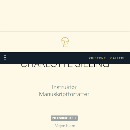
PRISERNE
GALLERI
CHARLOTTE SIELING
Instruktør
Manuskriptforfatter
NOMINERET
Vejen hjem