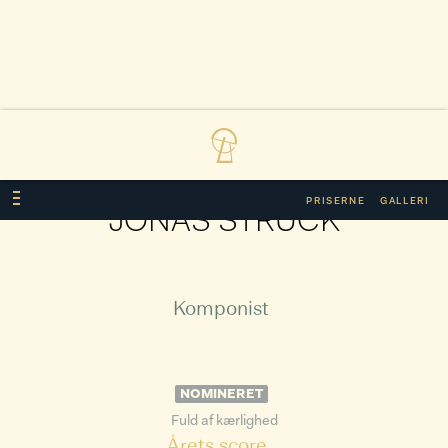
PRISERNE
GALLERI
JONAS STRUCK
Komponist
NOMINERET
Fuld af kærlighed
Årets score