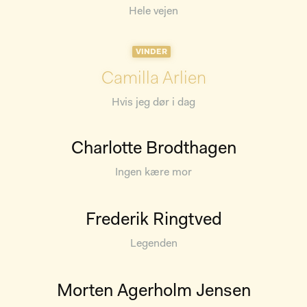
Hele vejen
VINDER
Camilla Arlien
Hvis jeg dør i dag
Charlotte Brodthagen
Ingen kære mor
Frederik Ringtved
Legenden
Morten Agerholm Jensen