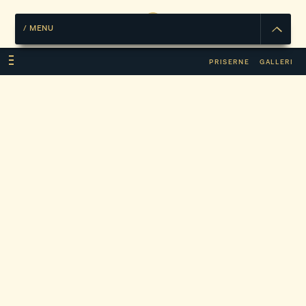
/
MENU
PRISERNE
GALLERI