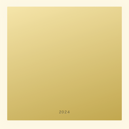
Andreas Koefoed
Jørgen Leth
Emile Hertling Péronard
2024