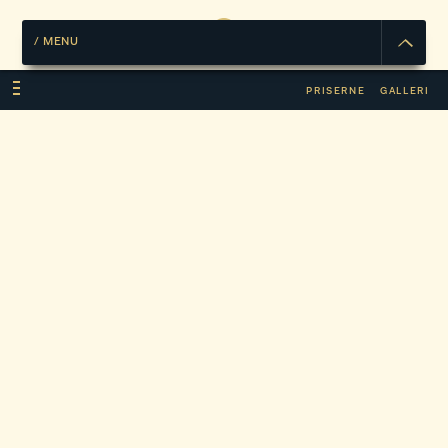
/
MENU
PRISERNE
GALLERI