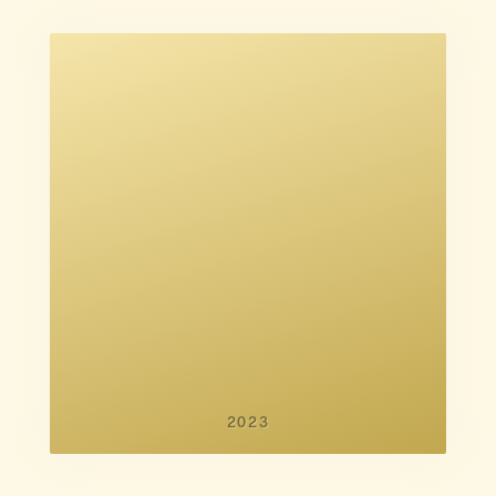
Phie Ambo
Malene Flindt Pedersen
2023