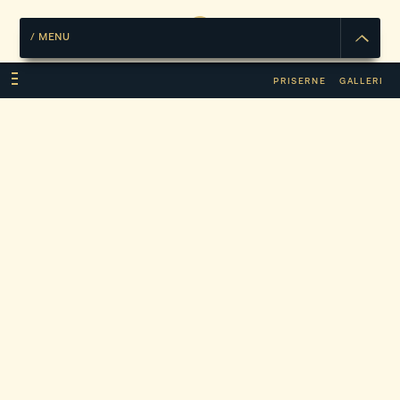
/
MENU
PRISERNE
GALLERI