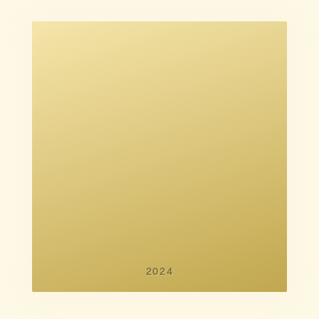
Lin Alluna
Emile Hertling Péronard
2024