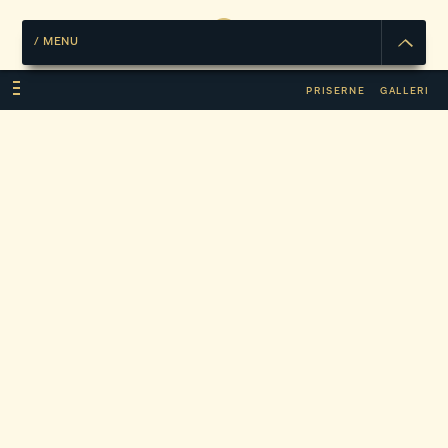
/
MENU
PRISERNE
GALLERI