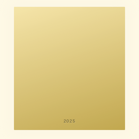
Sif Lina Lambæk
Kristine Plechinger Tüchsen
Sif Lina Lambæk
Christian Lønhart
2025