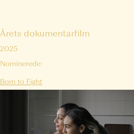
Årets dokumentarfilm
2025
Nominerede:
Born to Fight