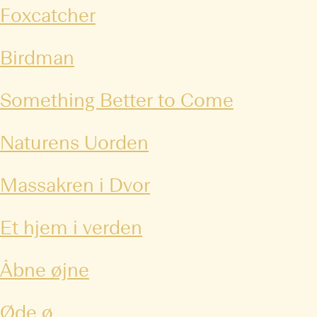
Foxcatcher
Birdman
Something Better to Come
Naturens Uorden
Massakren i Dvor
Et hjem i verden
Åbne øjne
Øde ø