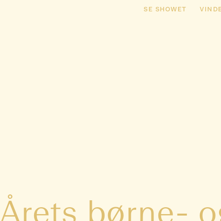
SE SHOWET
VIND
Årets børne- 