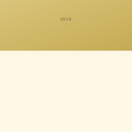
Bendixen
Louise Mieritz
2016