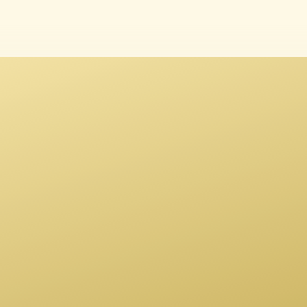
Ditte Hansen
Piv 