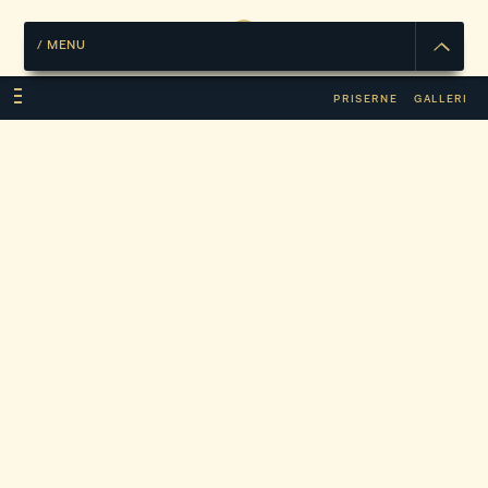
/
MENU
PRISERNE
GALLERI