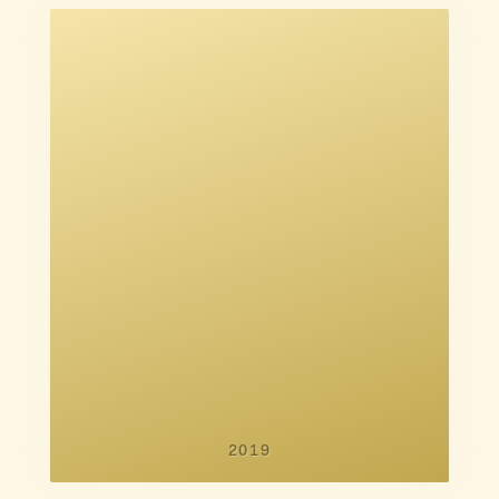
Jesper Zuschlag
Julie Rudbæk
Jesper Zuschlag
Julie Rudbæk
Mikkel Herforth
2019