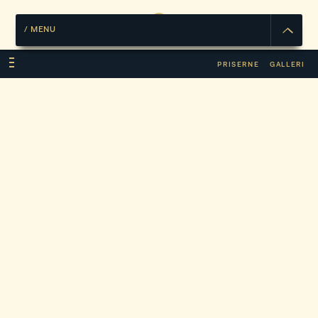
/
MENU
PRISERNE
GALLERI