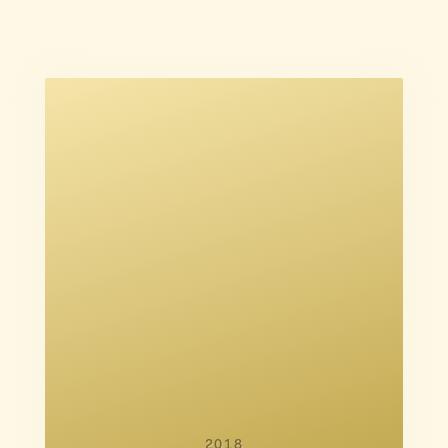
Heidi Maria Faisst
Maya Ilsøe
Karoline Leth
2018