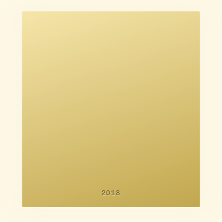
Stefan Kjær Olsen
Preben Steen Nielsen
Claus Thomsen
2018