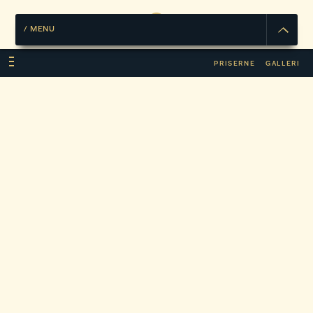
/
MENU
PRISERNE
GALLERI