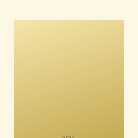
Malene Choi
Malene Choi
Sissel Dalsgaard Thomsen
Maria Møller Kjeldgaard
2024