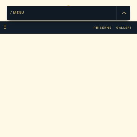
/
MENU
PRISERNE
GALLERI