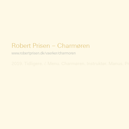
Robert Prisen – Charmøren
www.robertprisen.dk/vaerker/charmoren
2019. Tidligere. /. Menu. Charmøren. Instruktør. Manus. P
Robert Prisen – Anti
www.robertprisen.dk/vaerker/anti