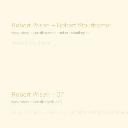
Robert Prisen – Robert Stouthamer
www.robertprisen.dk/personer/robert-stouthamer
Robert
Stouthamer
…
Robert Prisen – 37
www.robertprisen.dk/vaerker/37
2019. Tidligere. /. Menu. 37. Instruktør. Manus. Producer