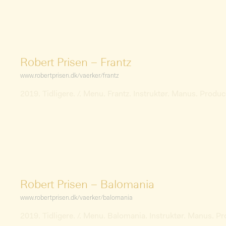
Robert Prisen – Frantz
www.robertprisen.dk/vaerker/frantz
2019. Tidligere. /. Menu. Frantz. Instruktør. Manus. Produ
Robert Prisen – Balomania
www.robertprisen.dk/vaerker/balomania
2019. Tidligere. /. Menu. Balomania. Instruktør. Manus. P